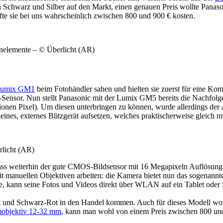
hwarz und Silber auf den Markt, einen genauen Preis wollte Panason
fte sie bei uns wahrscheinlich zwischen 800 und 900 € kosten.
nelemente – © Überlicht (AR)
Lumix GM1
beim Fotohändler sahen und hielten sie zuerst für eine Ko
s-Sensor. Nun stellt Panasonic mit der Lumix GM5 bereits die Nachfo
lionen Pixel). Um diesen unterbringen zu können, wurde allerdings der
s, externes Blitzgerät aufsetzen, welches praktischerweise gleich mit
licht (AR)
ass weiterhin der gute CMOS-Bildsensor mit 16 Megapixeln Auflösung
it manuellen Objektiven arbeiten: die Kamera bietet nun das sogenann
 kann seine Fotos und Videos direkt über WLAN auf ein Tablet oder 
nd Schwarz-Rot in den Handel kommen. Auch für dieses Modell wollt
objektiv 12-32 mm
, kann man wohl von einem Preis zwischen 800 un