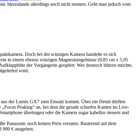
ic hierzulande allerdings noch nicht nennen. Geht man jedoch vom
mpaktkamera. Doch bei der winzigen Kamera handelte es sich
lgerin in einem ebenso winzigen Magnesiumgehäuse (9,85 cm x 5,95
 Aufklappblitz der Vorgängerin geopfert. Wer dennoch blitzen möchte,
geliefert wird.
 aus der Lumix GX7 zum Einsatz kommt. Über ein Detail dürften
te „Focus Peaking“ an, bei dem die gerade scharfen Kanten im Live-
Smartphone übertragen oder die Kamera sogar kabellos steuern und
e Panasonic noch keinen Preis verraten. Basierend auf dem
d 900 € ausgehen.