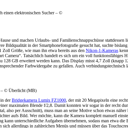
h einen elektronischen Sucher – ©
Hause und machen Urlaubs- und Familienschnappschüsse stattdessen lie
e Bildqualität in der Smartphonefotografie gesucht hat, suchte bislang
 Zoll Größe, wie man ihn etwa bereits aus den
Nikon-1-Kameras
kenn
rt Camera“. Tatsächlich handelt es sich um ein voll funktionsfähiges
28 GB erweitert werden kann. Das Display misst 4,7 Zoll (knapp 12 
d ansprechender Farbwidergabe zu gefallen. Auch verbindungstechnis
 – © Überlicht (MB)
 in der
Bridgekamera Lumix FZ1000
, der mit 20 Megapixeln eine rech
iner maximalen Blende f/2,8. Damit konnten wir sogar in der recht dun
al, also per Ausschnitt), muss man an seine Motive schon etwas näher
chter aufs Bild. Wer möchte, kann die Kamera komplett manuell einst
g kann unterschiedliche Aufgaben übernehmen, sodass man etwa die Bl
n sich allerdings in zahlreichen Menüs und müssen über das Touchscr