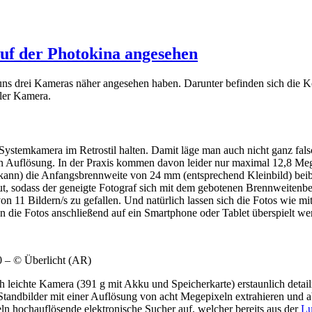
f der Photokina angesehen
ir uns drei Kameras näher angesehen haben. Darunter befinden sich 
ler Kamera.
ystemkamera im Retrostil halten. Damit läge man auch nicht ganz falsc
uflösung. In der Praxis kommen davon leider nur maximal 12,8 Megap
n kann) die Anfangsbrennweite von 24 mm (entsprechend Kleinbild) bei
baut, sodass der geneigte Fotograf sich mit dem gebotenen Brennweiten
on 11 Bildern/s zu gefallen. Und natürlich lassen sich die Fotos wie 
ie Fotos anschließend auf ein Smartphone oder Tablet überspielt we
 – © Überlicht (AR)
h leichte Kamera (391 g mit Akku und Speicherkarte) erstaunlich deta
tandbilder mit einer Auflösung von acht Megepixeln extrahieren und
xeln hochauflösende elektronische Sucher auf, welcher bereits aus der
L