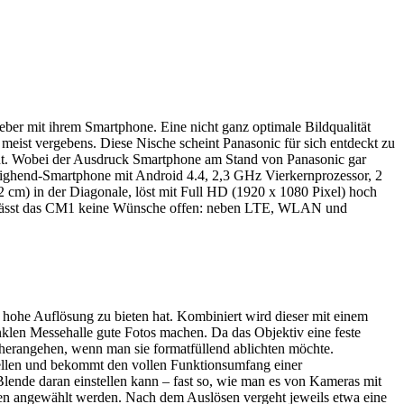
ber mit ihrem Smartphone. Eine nicht ganz optimale Bildqualität
 meist vergebens. Diese Nische scheint Panasonic für sich entdeckt zu
t. Wobei der Ausdruck Smartphone am Stand von Panasonic gar
 Highend-Smartphone mit Android 4.4, 2,3 GHz Vierkernprozessor, 2
cm) in der Diagonale, löst mit Full HD (1920 x 1080 Pixel) hoch
ch lässt das CM1 keine Wünsche offen: neben LTE, WLAN und
t hohe Auflösung zu bieten hat. Kombiniert wird dieser mit einem
klen Messehalle gute Fotos machen. Da das Objektiv eine feste
 herangehen, wenn man sie formatfüllend ablichten möchte.
ellen und bekommt den vollen Funktionsumfang einer
ende daran einstellen kann – fast so, wie man es von Kameras mit
een angewählt werden. Nach dem Auslösen vergeht jeweils etwa eine