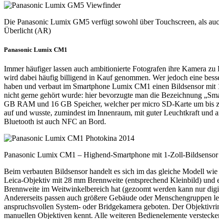
Die Panasonic Lumix GM5 verfügt sowohl über Touchscreen, als auc
Überlicht (AR)
Panasonic Lumix CM1
Immer häufiger lassen auch ambitionierte Fotografen ihre Kamera zu 
wird dabei häufig billigend in Kauf genommen. Wer jedoch eine besser
haben und verbaut im Smartphone Lumix CM1 einen Bildsensor mit 1
nicht gerne gehört wurde: hier bevorzugte man die Bezeichnung „Sma
GB RAM und 16 GB Speicher, welcher per micro SD-Karte um bis zu 1
auf und wusste, zumindest im Innenraum, mit guter Leuchtkraft un
Bluetooth ist auch NFC an Bord.
Panasonic Lumix CM1 – Highend-Smartphone mit 1-Zoll-Bildsensor
Beim verbauten Bildsensor handelt es sich im das gleiche Modell wie
Leica-Objektiv mit 28 mm Brennweite (entsprechend Kleinbild) und e
Brennweite im Weitwinkelbereich hat (gezoomt werden kann nur digit
Andererseits passen auch größere Gebäude oder Menschengruppen lei
anspruchsvollen System- oder Bridgekamera geboten. Der Objektivrin
manuellen Objektiven kennt. Alle weiteren Bedienelemente verstecke