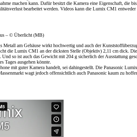
nahme machen kann. Dafür besitzt die Kamera eine Eigenschaft, die b
tätsverlust bearbeitet werden. Videos kann die Lumix CM1 entweder in
us – © Überlicht (MB)
s Metall am Gehäuse wirkt hochwertig und auch der Kunststoffüberzug 
t die Lumix CM1 an der dicksten Stelle (Objektiv) 2,11 cm dick. Dies
. Und so ist auch das Gewicht mit 204 g sicherlich der Ausstattung ges
des Tages ausgehen könnte.
one mit guter Kamera handelt, sei dahingestellt. Die Panasonic Lumix
assenmarkt wagt jedoch offensichtlich auch Panasonic kaum zu hoffen