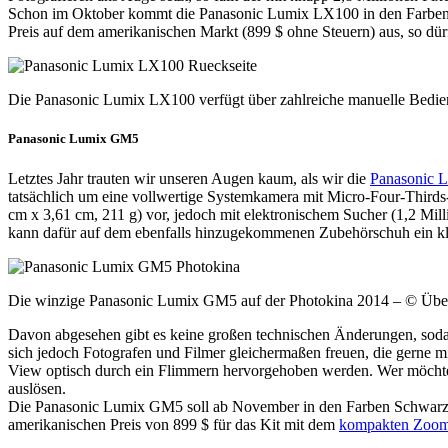
Schon im Oktober kommt die Panasonic Lumix LX100 in den Farben Sc
Preis auf dem amerikanischen Markt (899 $ ohne Steuern) aus, so dür
Die Panasonic Lumix LX100 verfügt über zahlreiche manuelle Bedie
Panasonic Lumix GM5
Letztes Jahr trauten wir unseren Augen kaum, als wir die
Panasonic 
tatsächlich um eine vollwertige Systemkamera mit Micro-Four-Third
cm x 3,61 cm, 211 g) vor, jedoch mit elektronischem Sucher (1,2 Mil
kann dafür auf dem ebenfalls hinzugekommenen Zubehörschuh ein kleine
Die winzige Panasonic Lumix GM5 auf der Photokina 2014 – © Über
Davon abgesehen gibt es keine großen technischen Änderungen, sod
sich jedoch Fotografen und Filmer gleichermaßen freuen, die gerne m
View optisch durch ein Flimmern hervorgehoben werden. Wer möchte,
auslösen.
Die Panasonic Lumix GM5 soll ab November in den Farben Schwarz u
amerikanischen Preis von 899 $ für das Kit mit dem
kompakten Zoom