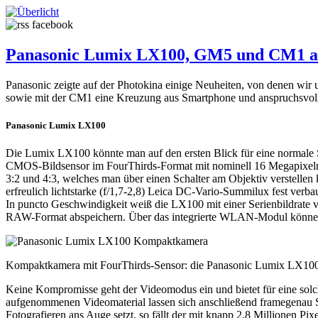
Panasonic Lumix LX100, GM5 und CM1 au
Panasonic zeigte auf der Photokina einige Neuheiten, von denen w
sowie mit der CM1 eine Kreuzung aus Smartphone und anspruchsvol
Panasonic Lumix LX100
Die Lumix LX100 könnte man auf den ersten Blick für eine normale S
CMOS-Bildsensor im FourThirds-Format mit nominell 16 Megapixeln A
3:2 und 4:3, welches man über einen Schalter am Objektiv verstelle
erfreulich lichtstarke (f/1,7-2,8) Leica DC-Vario-Summilux fest ver
In puncto Geschwindigkeit weiß die LX100 mit einer Serienbildrate v
RAW-Format abspeichern. Über das integrierte WLAN-Modul können d
Kompaktkamera mit FourThirds-Sensor: die Panasonic Lumix LX100
Keine Kompromisse geht der Videomodus ein und bietet für eine solc
aufgenommenen Videomaterial lassen sich anschließend framegenau S
Fotografieren ans Auge setzt, so fällt der mit knapp 2,8 Millionen Pi