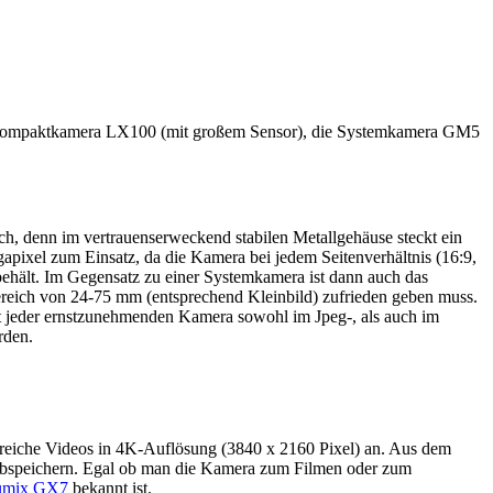
die Kompaktkamera LX100 (mit großem Sensor), die Systemkamera GM5
h, denn im vertrauenserweckend stabilen Metallgehäuse steckt ein
ixel zum Einsatz, da die Kamera bei jedem Seitenverhältnis (16:9,
behält. Im Gegensatz zu einer Systemkamera ist dann auch das
bereich von 24-75 mm (entsprechend Kleinbild) zufrieden geben muss.
mit jeder ernstzunehmenden Kamera sowohl im Jpeg-, als auch im
rden.
ilreiche Videos in 4K-Auflösung (3840 x 2160 Pixel) an. Aus dem
 abspeichern. Egal ob man die Kamera zum Filmen oder zum
umix GX7
bekannt ist.