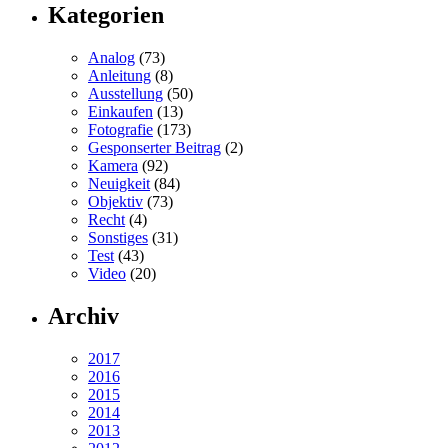
Kategorien
Analog
(73)
Anleitung
(8)
Ausstellung
(50)
Einkaufen
(13)
Fotografie
(173)
Gesponserter Beitrag
(2)
Kamera
(92)
Neuigkeit
(84)
Objektiv
(73)
Recht
(4)
Sonstiges
(31)
Test
(43)
Video
(20)
Archiv
2017
2016
2015
2014
2013