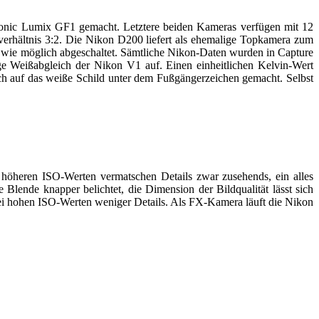
onic Lumix GF1 gemacht. Letztere beiden Kameras verfügen mit 12
nverhältnis 3:2. Die Nikon D200 liefert als ehemalige Topkamera zum
t wie möglich abgeschaltet. Sämtliche Nikon-Daten wurden in Capture
e Weißabgleich der Nikon V1 auf. Einen einheitlichen Kelvin-Wert
eich auf das weiße Schild unter dem Fußgängerzeichen gemacht. Selbst
i höheren ISO-Werten vermatschen Details zwar zusehends, ein alles
Blende knapper belichtet, die Dimension der Bildqualität lässt sich
 bei hohen ISO-Werten weniger Details. Als FX-Kamera läuft die Nikon