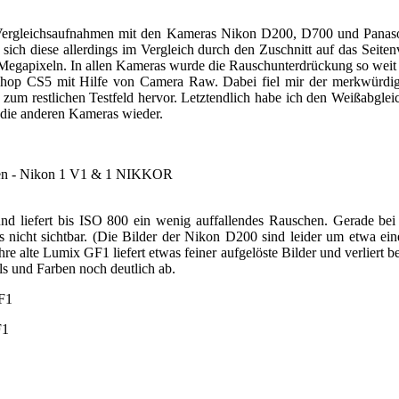
 Vergleichsaufnahmen mit den Kameras Nikon D200, D700 und Panas
sich diese allerdings im Vergleich durch den Zuschnitt auf das Seite
10 Megapixeln. In allen Kameras wurde die Rauschunterdrückung so wei
shop CS5 mit Hilfe von Camera Raw. Dabei fiel mir der merkwürdig
ch zum restlichen Testfeld hervor. Letztendlich habe ich den Weißabgl
s die anderen Kameras wieder.
erten - Nikon 1 V1 & 1 NIKKOR
und liefert bis ISO 800 ein wenig auffallendes Rauschen. Gerade be
nicht sichtbar. (Die Bilder der Nikon D200 sind leider um etwa eine 
hre alte Lumix GF1 liefert etwas feiner aufgelöste Bilder und verliert
ls und Farben noch deutlich ab.
F1