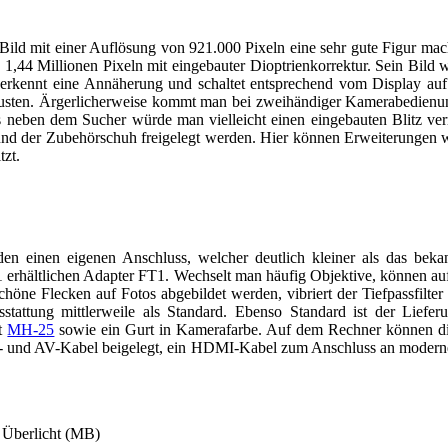
 Bild mit einer Auflösung von 921.000 Pixeln eine sehr gute Figur ma
 1,44 Millionen Pixeln mit eingebauter Dioptrienkorrektur. Sein Bild w
 erkennt eine Annäherung und schaltet entsprechend vom Display auf 
 Auspusten. Ärgerlicherweise kommt man bei zweihändiger Kamerabedie
s neben dem Sucher würde man vielleicht einen eingebauten Blitz verm
 und der Zubehörschuh freigelegt werden. Hier können Erweiterungen 
tzt.
n einen eigenen Anschluss, welcher deutlich kleiner als das beka
rhältlichen Adapter FT1. Wechselt man häufig Objektive, können auf
schöne Flecken auf Fotos abgebildet werden, vibriert der Tiefpassfilte
sstattung mittlerweile als Standard. Ebenso Standard ist der Lief
ät
MH-25
sowie ein Gurt in Kamerafarbe. Auf dem Rechner können di
- und AV-Kabel beigelegt, ein HDMI-Kabel zum Anschluss an moderne F
 Überlicht (MB)