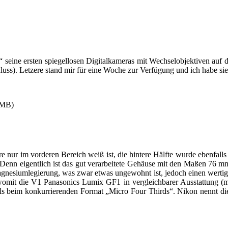
 seine ersten spiegellosen Digitalkameras mit Wechselobjektiven auf 
uss). Letzere stand mir für eine Woche zur Verfügung und ich habe sie
(MB)
 nur im vorderen Bereich weiß ist, die hintere Hälfte wurde ebenfalls 
t. Denn eigentlich ist das gut verarbeitete Gehäuse mit den Maßen 76 
 Magnesiumlegierung, was zwar etwas ungewohnt ist, jedoch einen wertig
omit die V1 Panasonics Lumix GF1 in vergleichbarer Ausstattung (mit
 als beim konkurrierenden Format „Micro Four Thirds“. Nikon nennt