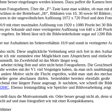
me besser eingefangen werden können. Dazu puffert die Kamera bereit
ung zum Fotografieren. Über die „F“-Taste kann man wählen, ob man mit
schluss in der Betriebsart „Hi“, Bildraten von 10, 30 sowie 60 Bildern
enzen in der ungewöhnlichen Auflösung 1072 x 720 Pixel und dem Fotos
s 16:9 mit einer maximalen Auflösung von 1920 x 1080 Pixeln bei 30 
dern pro Sekunde und einer verringerten Auflösung von 640 x 240 Pixe
ergeben. Im Menü lässt sich die Bildwiederholrate sogar auf 1200 Bil
r nur Aufnahmen im Seitenverhältnis 16:9 und somit in verringerter A
lso nicht. Diese unglückliche Verbindung setzt sich fort in den Auf
e ich mir zumindest eine Möglichkeit zum Abspeichern und einfache
stellt. Im Zweifelsfall ist das Motiv längst weg.
eitet richtig flott und stört nicht beim Fotografieren. Die Gesichtserk
afie werden mit der V1 viel Vergnügen haben, da man sich unabhängi
andere Motive nicht die Flucht ergreifen, wählt man statt des mecha
rsteller gerne abschauen dürfen. Serienbilder bereiten ebenfalls gr
anchmal eine längere Pause angesagt. Je nachdem, wie schnell die Bil
 SDHC
. Ebenso leistungsfähig wie Speicher und Bildverarbeitung zeigt
tellt dazu die Motivautomatik ein. Oder besser gesagt nicht ab, denn 
icht auf und man fotografiert wie mit einer Kompaktkamera.