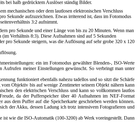
s bei halb gedrücktem Auslöser ständig Bilder.
 dem mechanischen oder dem lautlosen elektronischen Verschluss
 pro Sekunde aufzuzeichnen. Etwas irriterend ist, dass im Fotomodus
eitenverhältnis 3:2 aufnimmt.
Bildern pro Sekunde und einer Länge von bis zu 20 Minuten. Wenn man
ln (im Verhältnis 8:3). Diese Aufnahmen sind auf 5 Sekunden
der pro Sekunde steigern, was die Auflösung auf sehr grobe 320 x 120
uflösung.
nahmeeinstellungen: ein im Fotomodus gewählter Blenden-, ISO-Werte
n Aufrufen meiner Einstellungen gewünscht. So verbringt man unter
ennung funktioniert ebenfalls nahezu tadellos und so sitzt die Schärfe
g vom Objektiv bis auf wenige Zentimeter seinem Objekt nähern kann
nischen den elektrischen Verschluss und kann so vollkommen lautlos
oße Freude, da der Pufferspeicher über 40 Aufnahmen im NEF-Format
der aus dem Puffer auf die Speicherkarte geschrieben werden können.
 sich der Akku, dessen Ladung ich trotz intensivem Fotografieren und
sie ist wie die ISO-Automatik (100-3200) ab Werk voreingestellt. Dann