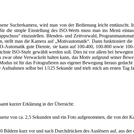
ene Sucherkamera, wird man von der Bedienung leicht enttäuscht. Im
für die simple Einstellung des ISO-Werts muss man ins Menü eintau
nappschuss“ einzustellen. Blenden- und Zeitvorwahl, Programmautoma
en, stellt man die Kamera auf „Motivautomatik“. Dann funktioniert di
 ISO-Automatik gute Dienste, sie kann auf 100-400, 100-800 sowie 100-3
 nächste ISO-Stufe gewählt werden soll. Dies ist vor allem bei bewegt
zwar ohne Verwackeln halten kann, das Motiv aufgrund seiner Beweg
ser Modus ist für das Fotografieren aus eigener Bewegung heraus gedac
elte Aufnahmen selbst bei 1/125 Sekunde und trieb mich am ersten Tag 
amt kurzer Erklärung in der Übersicht:
quenz von ca. 2,5 Sekunden und ein Foto aufgenommen, die von der K
 Bildern kurz vor und nach Durchdrücken des Auslösers auf, aus der d