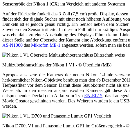
Sensorgröße der Nikon 1 (CX) im Vergleich mit anderen Systemen
Auf der Rückseite funkelt das 3 Zoll (7,5 cm) große Display, dessen
findet sich der digitale Sucher mit einer noch höheren Auflösung von
Dunkeln ist er jedoch genau richtig. Ein Sensor neben dem Sucher
zuweilen den Sensor irritierte. In diesem Fall hilft nur kräftiges
was ebenfalls zu einer Abschaltung des Displays führen kann. Link
dieser Stelle auf der Oberseite der Kamera eine Abdeckung entfernt
AS-N1000
das
Mikrofon ME-1
angesetzt werden, sofern man sie besi
Multizubehöranschluss der Nikon 1 V1 - © Überlicht (MB)
Apropos ansetzen: die Kameras der neuen Nikon 1-Linie verwende
herkömmlicher Nikon-Objektive benötigt man den ab Dezember 2011 e
Tiefpassfilter vor dem Sensor. Damit diese Staubkörner nicht als un
Weise ab. In den meisten anspruchsvollen Kameras gilt diese Au
entsprechender Deckel) ein Akku vom Typ
EN-EL15
, das Ladeger
Movie Creator geschnitten werden. Des Weiteren wurden je ein USB
werden.
Nikon D700, V1 und Panasonic Lumix GF1 im Größenvergleich - ©