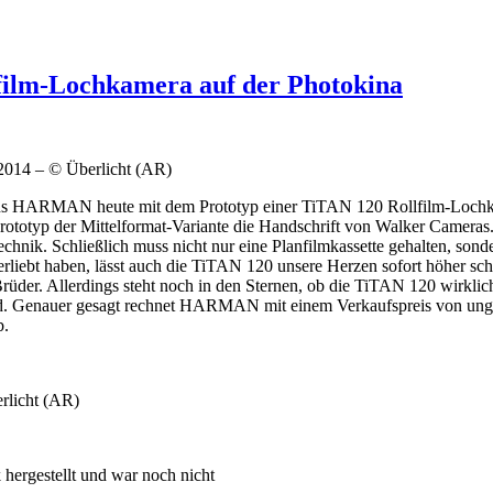
ilm-Lochkamera auf der Photokina
014 – © Überlicht (AR)
uns HARMAN heute mit dem Prototyp einer TiTAN 120 Rollfilm-Lochka
Prototyp der Mittelformat-Variante die Handschrift von Walker Camera
chnik. Schließlich muss nicht nur eine Planfilmkassette gehalten, son
erliebt haben, lässt auch die TiTAN 120 unsere Herzen sofort höher schl
rüder. Allerdings steht noch in den Sternen, ob die TiTAN 120 wirklich 
d. Genauer gesagt rechnet HARMAN mit einem Verkaufspreis von unge
b.
licht (AR)
ergestellt und war noch nicht