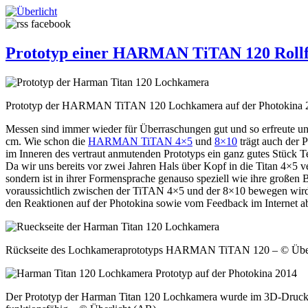
Prototyp einer HARMAN TiTAN 120 Rollf
Prototyp der HARMAN TiTAN 120 Lochkamera auf der Photokina 2
Messen sind immer wieder für Überraschungen gut und so erfreute 
cm. Wie schon die
HARMAN TiTAN 4×5
und
8×10
trägt auch der 
im Inneren des vertraut anmutenden Prototyps ein ganz gutes Stück Te
Da wir uns bereits vor zwei Jahren Hals über Kopf in die Titan 4×5 v
sondern ist in ihrer Formensprache genauso speziell wie ihre großen B
voraussichtlich zwischen der TiTAN 4×5 und der 8×10 bewegen wir
den Reaktionen auf der Photokina sowie vom Feedback im Internet a
Rückseite des Lochkameraprototyps HARMAN TiTAN 120 – © Über
Der Prototyp der Harman Titan 120 Lochkamera wurde im 3D-Druck h