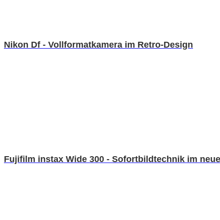
Nikon Df - Vollformatkamera im Retro-Design
Fujifilm instax Wide 300 - Sofortbildtechnik im ne