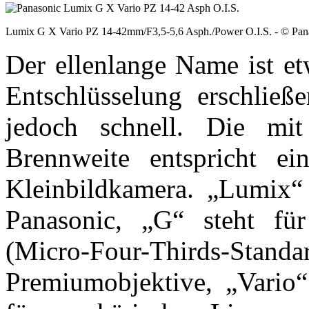
Lumix G X Vario PZ 14-42mm/F3,5-5,6 Asph./Power O.I.S. - © Pan
Der ellenlange Name ist et
Entschlüsselung erschließ
jedoch schnell. Die m
Brennweite entspricht 
Kleinbildkamera. „Lumix“ 
Panasonic, „G“ steht f
(Micro-Four-Thirds-Stan
Premiumobjektive, „Vario“