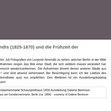
dts (1825-1870) und die Frühzeit der
 bis Juli Fotografien von Leopold Ahrendts zu sehen, welcher Berlin in der Mitte
Aufnahmen zeigen das Bild einer Stadt, die sich seitdem massiv verändert hat.
 dennoch wiederzuerkennen. Die Aufnahmen ähneln denen anderer Städte aus
n
“ und sind absolut sehenswert. Bei Besichtigung kann ich die Lektüre des
mationstheke aus) nur empfehlen. Des Weiteren ist ein Ausstellungskatalog
kann.
us am Gendarmenmarkt, Berlin (ca. 1856) - courtesy of Galerie Berinson