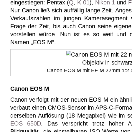
eingestiegen: Pentax (
Q
,
K-01
),
Nikon 1
und
F
Nur Canon ließ sich auffällig lange Zeit. Ange
Verkaufszahlen im jungen Kamerasegment w
Frage der Zeit, bis auch Canon seine eigen
vorstellen würde. Nun ist es so weit und 
Namen „EOS M“.
Canon EOS M mit EF-M 22mm 1:2 
Canon EOS M
Canon verfolgt mit der neuen EOS M ein ähnl
verbaut einen CMOS-Sensor im APS-C-Format.
derselben Auflösung (18 Megapixel) wie im s
EOS 650D
. Das verspricht trotz hoher A
Bildqualität, die einstellbaren ISO-Werte vo