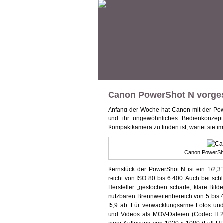
Canon PowerShot N vorges
Anfang der Woche hat Canon mit der Powe
und ihr ungewöhnliches Bedienkonzept 
Kompaktkamera zu finden ist, wartet sie i
Canon PowerSho
Kernstück der PowerShot N ist ein 1/2,3
reicht von ISO 80 bis 6.400. Auch bei sch
Hersteller „gestochen scharfe, klare Bild
nutzbaren Brennweitenbereich von 5 bis 
f5,9 ab. Für verwacklungsarme Fotos und 
und Videos als MOV-Dateien (Codec H.2