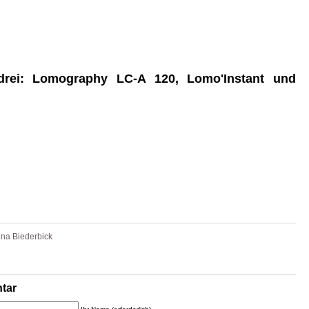
drei: Lomography LC-A 120, Lomo'Instant und
ina Biederbick
tar