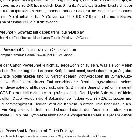
 erfolgt die Bewegtbildaufzeichnung mit 24 fps, bei 1280 x 720 mit 30 fps, in
ideos mit bis zu 240 fps möglich. Das 9-Punkt-Autofokus-System lässt sich über
1.000 Bildpunkten) steuern, daneben hat der Fotograf die Möglichkeit, manuell
a im Metallgehäuse hat Maße von ca. 7,9 x 6,0 x 2,9 cm und bringt inklusive
 nicht einmal 200 g auf die Waage.
ot N verfügt über ein klappbares Touch-Display – © Canon
 Kompaktkamera: Canon PowerShot N – © Canon
e der Canon PowerShot N nicht außergewöhnlich zu sein. Was sie von vielen
st die Bedienung, die fast ohne Knöpfe auskommt, sowie das üppige Angebot
instellmöglichkeiten und 58 verschiedenen Motivvorgaben im „Smart-Auto-
ative Shot“ dem Nutzer fünf verschiedene Bearbeitungsvarianten seines
en diese sofort drahtlos gedruckt oder (z. B. mittels Smartphone) online geteilt
 GPS-Daten mithilfe eines Mobilgeräts möglich. Der „Hybrid-Auto-Modus“ bietet
erstellen. Dabei werden die 4 Sekunden vor jedem Foto in 720p aufgezeichnet
usammengefasst. Bedient wird die Kamera in erster Linie über das Touch-
e. Ein Ring lässt sich drehen und steuert dadurch den Zoom, der andere kann
uslöser. Durch ihre Symmetrie lässt sich die kompakte Kamera aus jedem Winkel
er Touch-Display und die innovativen Objektivringe bedient – © Canon