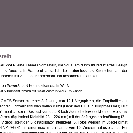
tellt
rShot N eine Kamera vorgestellt, die vor allem durch ihr reduziertes Design
ins Auge fällt. Während äußerlich kein überflüssiges Knöpfchen an der
m Inneren mit vielen Aufnahmemodi und besonderen Extras auf.
t N Kompaktkamera mit 8fach-Zoom in Weiß – © Canon
“-CMOS-Sensor mit einer Auflösung von 12,1 Megapixeln, die Empfindlichkeit
lechten Lichtverhältnissen sollen damit (Dank des DIGIC 5 Bildprozessors) laut
er“ möglich sein. Das fest verbaute 8-fach-Zoomobjektiv deckt einen vielseitig
40 mm (äquivalent Kleinbild 28 – 224 mm) mit der Anfangsblendenöffnung f3 –
Videos sorgt der Bildstabilisator Intelligent IS. Fotos werden im Jpeg-Format
64/MPEG-4) mit einer maximalen Länge von 10 Minuten aufgezeichnet. Bei