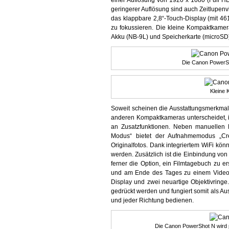
einer Auflösung von 1920 x 1080 (Full HD)
geringerer Auflösung sind auch Zeitlupenv
das klappbare 2,8“-Touch-Display (mit 46
zu fokussieren. Die kleine Kompaktkamer
Akku (NB-9L) und Speicherkarte (microSD)
Die Canon PowerSh
Kleine
Soweit scheinen die Ausstattungsmerkmal
anderen Kompaktkameras unterscheidet, i
an Zusatzfunktionen. Neben manuellen E
Modus“ bietet der Aufnahmemodus „Cre
Originalfotos. Dank integriertem WiFi könn
werden. Zusätzlich ist die Einbindung von
ferner die Option, ein Filmtagebuch zu 
und am Ende des Tages zu einem Video z
Display und zwei neuartige Objektivring
gedrückt werden und fungiert somit als A
und jeder Richtung bedienen.
Die Canon PowerShot N wird p