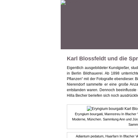
Karl Blossfeldt und die Sp
Eigentlich ausgebildeter Kunstgießer, st
in Berlin Bildhauerei. Ab 1898 unterrich
Pflanzen“ mit der Fotografie ebendieser. B
Nierendorf sammelte er eine große Anzah
entstanden waren. Dennoch beeinflusste
Hilla Becher beriefen sich noch ausdrückli
Eryngium bourgatii, Mannstreu In 8facher
Moderne, München. Sammlung Ann und Jürg
Samml
Adiantum pedatum, Haarfarn In 8facher V