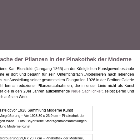
rache der Pflanzen in der Pinakothek der Moderne
udierte Karl Blossfeldt (Jahrgang 1865) an der Königlichen Kunstgewerbeschule
tete er dort und begann für sein Unterrichtsfach „Modellieren nach lebenden
is zur Ausstellung seiner gesammelten Fotografien 1926 in der Berliner Galerie
l formal reduzierter Pflanzenaufnahmen, die in erster Linie nicht als Kunst
 er die in den 20er Jahren aufkommende
Neue Sachlichkeit
, selbst Bernd und
ch auf sein Werk.
 Vergrößerung – Vor 1928 30 x 23,9 cm – Pinakothek der
en Wilde – Foto: Bayerische Staatsgemäldesammlungen,
ung Moderne Kunst
ergrößerung 29,6 x 23,7 cm – Pinakothek der Moderne,