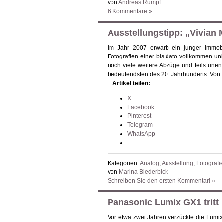
von
Andreas Rumpf
6 Kommentare »
Ausstellungstipp: „Vivian 
Im Jahr 2007 erwarb ein junger Immobi
Fotografien einer bis dato vollkommen un
noch viele weitere Abzüge und teils unentw
bedeutendsten des 20. Jahrhunderts. Von
Artikel teilen:
X
Facebook
Pinterest
Telegram
WhatsApp
Kategorien:
Analog
,
Ausstellung
,
Fotografi
von
Marina Biederbick
Schreiben Sie den ersten Kommentar! »
Panasonic Lumix GX1 tritt
Vor etwa zwei Jahren verzückte die Lumi