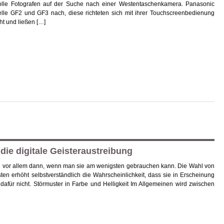
svolle Fotografen auf der Suche nach einer Westentaschenkamera. Panasonic
lle GF2 und GF3 nach, diese richteten sich mit ihrer Touchscreenbedienung
ht und ließen […]
die digitale Geisteraustreibung
ken vor allem dann, wenn man sie am wenigsten gebrauchen kann. Die Wahl von
asten erhöht selbstverständlich die Wahrscheinlichkeit, dass sie in Erscheinung
 dafür nicht. Störmuster in Farbe und Helligkeit Im Allgemeinen wird zwischen