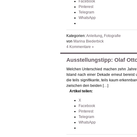
Facebook
Pinterest
Telegram
WhatsApp
Kategorien:
Anleitung
,
Fotografie
von
Marina Biederbick
4 Kommentare »
Ausstellungstipp: Olaf Ott
Welchen Unterschied machen zehn Jahre? O
Island nach einer Dekade erneut bereist u
die teils signifikante, teils kaum erkennb
zwischen den beiden […]
Artikel teilen:
X
Facebook
Pinterest
Telegram
WhatsApp