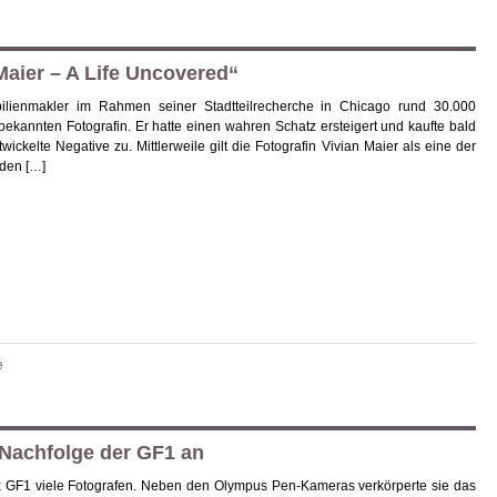
Maier – A Life Uncovered“
lienmakler im Rahmen seiner Stadtteilrecherche in Chicago rund 30.000
bekannten Fotografin. Er hatte einen wahren Schatz ersteigert und kaufte bald
ickelte Negative zu. Mittlerweile gilt die Fotografin Vivian Maier als eine der
 den […]
e
 Nachfolge der GF1 an
x GF1 viele Fotografen. Neben den Olympus Pen-Kameras verkörperte sie das