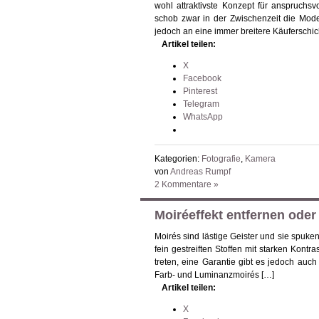
wohl attraktivste Konzept für anspruch
schob zwar in der Zwischenzeit die Mode
jedoch an eine immer breitere Käuferschic
Artikel teilen:
X
Facebook
Pinterest
Telegram
WhatsApp
Kategorien:
Fotografie
,
Kamera
von
Andreas Rumpf
2 Kommentare »
Moiréeffekt entfernen oder 
Moirés sind lästige Geister und sie spu
fein gestreiften Stoffen mit starken Kontr
treten, eine Garantie gibt es jedoch auch
Farb- und Luminanzmoirés […]
Artikel teilen:
X