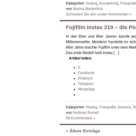
Kategorien:
Analog
,
Ausstellung
,
Fotografi
von
Marina Biederbick
Schreiben Sie den ersten Kommentar! »
Fujifilm Instax 210 – die P
In den 80er und 90er Jahren kannte jed
Millionenseller. Meistens handelte es si
90er Jahre brachte Fujifilm unter dem Mar
Das erste Modell hieß Instax […]
Artikel teilen:
X
Facebook
Pinterest
Telegram
WhatsApp
Kategorien:
Analog
,
Fotografie
,
Kamera
,
Te
von
Andreas Rumpf
58 Kommentare »
« Ältere Einträge